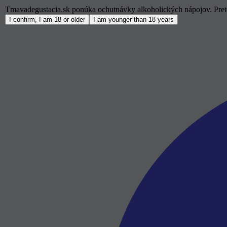
Tmavadegustacia.sk ponúka ochutnávky alkoholických nápojov. Preto
I confirm, I am 18 or older
I am younger than 18 years