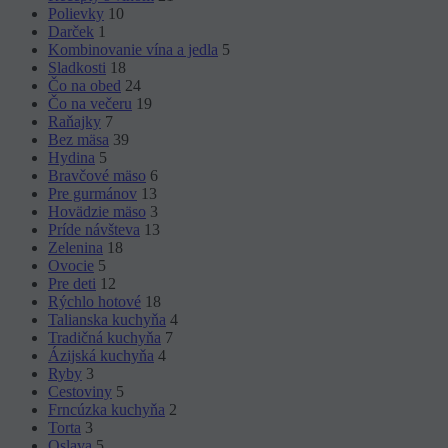
Polievky
10
Darček
1
Kombinovanie vína a jedla
5
Sladkosti
18
Čo na obed
24
Čo na večeru
19
Raňajky
7
Bez mäsa
39
Hydina
5
Bravčové mäso
6
Pre gurmánov
13
Hovädzie mäso
3
Príde návšteva
13
Zelenina
18
Ovocie
5
Pre deti
12
Rýchlo hotové
18
Talianska kuchyňa
4
Tradičná kuchyňa
7
Ázijská kuchyňa
4
Ryby
3
Cestoviny
5
Frncúzka kuchyňa
2
Torta
3
Oslava
5