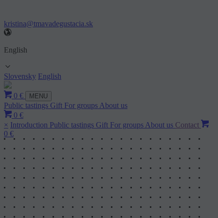
kristina@tmavadegustacia.sk
English
Slovensky
English
0 €
MENU
Public tastings
Gift
For groups
About us
0 €
×
Introduction
Public tastings
Gift
For groups
About us
Contact
0 €