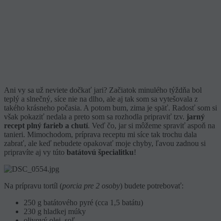
Ani vy sa už neviete dočkať jari? Začiatok minulého týždňa bol
teplý a slnečný, síce nie na dlho, ale aj tak som sa vytešovala z
takého krásneho počasia. A potom bum, zima je späť. Radosť som si
však pokaziť nedala a preto som sa rozhodla pripraviť tzv.
jarný
recept plný farieb a chutí
. Veď čo, jar si môžeme spraviť aspoň na
tanieri. Mimochodom, príprava receptu mi síce tak trochu dala
zabrať, ale keď nebudete opakovať moje chyby, ľavou zadnou si
pripravíte aj vy túto
batátovú špecialitku
!
Na prípravu tortíl (
porcia pre 2 osoby
) budete potrebovať:
250 g batátového pyré (cca 1,5 batátu)
230 g hladkej múky
olivový olej, soľ