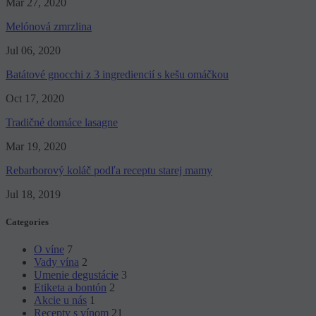
Mar 27, 2020
Melónová zmrzlina
Jul 06, 2020
Batátové gnocchi z 3 ingrediencií s kešu omáčkou
Oct 17, 2020
Tradičné domáce lasagne
Mar 19, 2020
Rebarborový koláč podľa receptu starej mamy
Jul 18, 2019
Categories
O víne
7
Vady vína
2
Umenie degustácie
3
Etiketa a bontón
2
Akcie u nás
1
Recepty s vínom
21