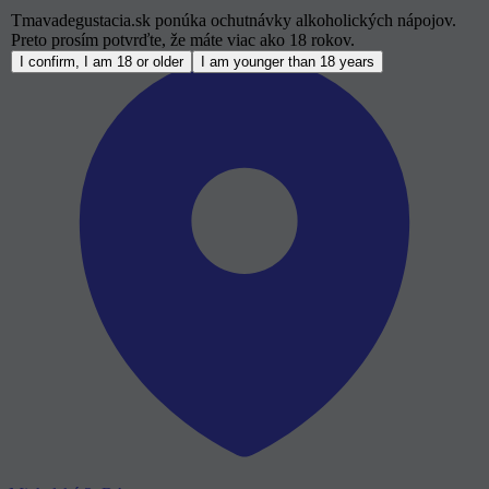
Tmavadegustacia.sk ponúka ochutnávky alkoholických nápojov.
Preto prosím potvrďte, že máte viac ako 18 rokov.
I confirm, I am 18 or older
I am younger than 18 years