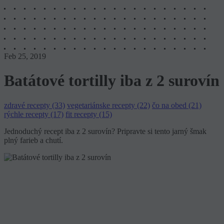
Feb 25, 2019
Batátové tortilly iba z 2 surovín
zdravé recepty (33)
vegetariánske recepty (22)
čo na obed (21)
rýchle recepty (17)
fit recepty (15)
Jednoduchý recept iba z 2 surovín? Pripravte si tento jarný šmak
plný farieb a chutí.