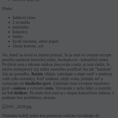
Plnka:
šalátová zmes
2 avokáda
paradajky
kukuricu
šunku
kyslú smotanu, alebo jogurt
čierne korenie, soľ
No, hneď na úvod sa musím priznať, že ja som vo svojom recepte
použila namiesto klasickej múky, bezlepkovú - kukuričnú múku.
Prvýkrát som s takouto múkou pracovala a teda, aj som zistila, že
takýto bezlepkový typ múky nemožno používať len tak "halabala".
Ale po poriadku.
Batáty
ošúpte, nakrájajte a dajte variť v studenej
vode (
ako zemiaky
). Keď zmäknú, zlejte vodu, pridajte soľ a
vymixujte do
hladkého pyré
. Zmiešajte hore uvedené množstvo
pyré s
múkou
a vytvorte
cesto
. Vytvarujte z neho šúlec a rozrežte
na
5-6 dielikov
. Po tento bod som sa s mojou kukuričnou múkou, v
podstate bez problémov, dostala.
Následne každý jeden kus
pomocou valčeka
vyvalkajte do