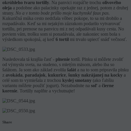
okrúhleho tvaru tortilly
. Na panvici rozpáľte trochu
olivového
oleja
a podobne ako palacinky opekajte raz z jednej, potom z druhej
strany.
No a v tomto bode prišlo moje kuchynské faux pas
.
Kukuričná múka cesto nedržala vôbec pokope, to sa mi drobilo a
rozpadávalo. Keď sa mi nejakým zázrakom podarilo vytvarovať
tortillu, pri prenose na panvicu mi z nej odpadávali kusy cesta. No
poviem vám, trošku som si ponadávala, ale nakoniec som bola s
výsledkom spokojná, aj keď
6 tortíl
mi trvalo upiecť snáď večnosť.
Nasledovala tá krajšia časť -
plnenie
tortíl. Plnku si môžete zvoliť
od výmyslu sveta, na studeno, s mletým mäsom, alebo iba so
šalátom. Ja som ako základ zvolila
šalát
a na to som pripravila plnku
z
avokáda
,
paradajok
,
kukurice
,
šunky nakrájanej na kocky
a
celé som to vymiešala z trochou
kyslej smotany
(ako ľahšiu
variantu môžete použiť jogurt). Nezabudnite na
soľ
a
čierne
korenie
. Tortilly naplňte a vychutnajte!
Share