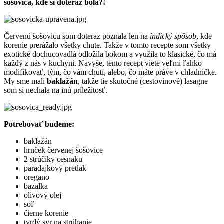
šošovica, kde si doteraz bola?!
Červenú šošovicu som doteraz poznala len na
indický spôsob
, kde
korenie prerážalo všetky chute. Takže v tomto recepte som všetky
exotické dochucovadlá odložila bokom a využila to klasické, čo má
každý z nás v kuchyni. Navyše, tento recept viete veľmi ľahko
modifikovať, tým, čo vám chutí, alebo, čo máte práve v chladničke.
My sme mali
baklažán
, takže tie skutočné (cestovinové) lasagne
som si nechala na inú príležitosť.
Potrebovať budeme:
baklažán
hrnček červenej šošovice
2 strúčiky cesnaku
paradajkový pretlak
oregano
bazalka
olivový olej
soľ
čierne korenie
tvrdý syr na strúhanie