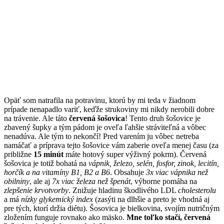
Opäť som natrafila na potravinu, ktorú by mi teda v žiadnom
prípade nenapadlo variť, keďže strukoviny mi nikdy nerobili dobre
na trávenie. Ale táto
červená šošovica
! Tento druh šošovice je
zbavený šupky a tým pádom je oveľa ľahšie stráviteľná a vôbec
nenadúva. Ale tým to nekončí! Pred varením ju vôbec netreba
namáčať a príprava tejto šošovice vám zaberie oveľa menej času (za
približne
15 minút
máte hotový super výživný pokrm). Červená
šošovica je totiž bohatá na
vápnik, železo, selén, fosfor, zinok, lecitín,
horčík a na vitamíny B1, B2 a B6
. Obsahuje
3x viac vápnika než
obilniny
, ale aj
7x viac železa než špenát
, výborne pomáha na
zlepšenie krvotvorby
. Znižuje hladinu škodlivého LDL
cholesterolu
a má
nízky glykemický index
(zasýti na dlhšie a preto je vhodná aj
pre tých, ktorí držia diétu). Šosovica je bielkovina, svojím nutričným
zložením funguje rovnako ako mäsko.
Mne toľko stačí, červená