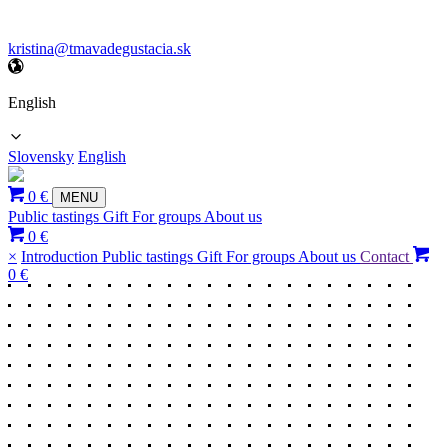
kristina@tmavadegustacia.sk
English
Slovensky
English
0 €
MENU
Public tastings
Gift
For groups
About us
0 €
×
Introduction
Public tastings
Gift
For groups
About us
Contact
0 €