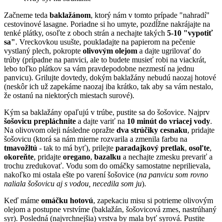
Začneme teda
baklažánom
, ktorý nám v tomto prípade "nahradí"
cestovinové lasagne. Poriadne si ho umyte, pozdĺžne nakrájajte na
tenké plátky, osoľte z oboch strán a nechajte takých
5-10 "vypotiť
sa"
. Vreckovkou usušte, poukladajte na papierom na pečenie
vystlaný plech, pokropte
olivovým olejom
a dajte ugrilovať do
trúby (prípadne na panvici, ale to budete musieť robi na viackrát,
lebo toľko plátkov sa vám pravdepodobne nezmestí na jednu
panvicu). Grilujte dovtedy, dokým baklažány nebudú naozaj hotové
(neskôr ich už zapekáme naozaj iba krátko, tak aby sa vám nestalo,
že ostanú na niektorých miestach surové).
Kým sa baklažány opaľujú v trúbe, pustite sa do šošovice. Najprv
šošovicu prepláchnite
a dajte variť na
10 minút do vriacej vody
.
Na olivovom oleji následne opražte
dva strúčiky cesnaku
, pridajte
šošovicu (ktorá sa nám mierne rozvarila a zmenila farbu na
tmavožltú
- tak to má byť), prilejte
paradajkový pretlak
,
osoľte
,
okoreňte
, pridajte
oregano
,
bazalku
a nechajte zmesku prevariť a
trochu zredukovať. Vodu som do omáčky samostatne neprilievala,
nakoľko mi ostala ešte po varení šošovice (
na panvicu som rovno
naliala šošovicu aj s vodou, necedila som ju
).
Keď máme
omáčku hotovú
, zapekaciu misu si potrieme olivovým
olejom a postupne vrstvíme (baklažán, šošovicová zmes, nastrúhaný
syr). Posledná (najvrchnejšia) vrstva by mala byť syrová. Pustite