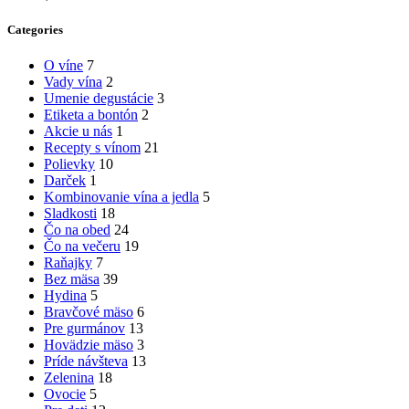
Categories
O víne
7
Vady vína
2
Umenie degustácie
3
Etiketa a bontón
2
Akcie u nás
1
Recepty s vínom
21
Polievky
10
Darček
1
Kombinovanie vína a jedla
5
Sladkosti
18
Čo na obed
24
Čo na večeru
19
Raňajky
7
Bez mäsa
39
Hydina
5
Bravčové mäso
6
Pre gurmánov
13
Hovädzie mäso
3
Príde návšteva
13
Zelenina
18
Ovocie
5