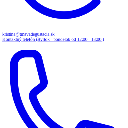
kristina@tmavadegustacia.sk
Kontaktný telefón (štvrtok - pondelok od 12:00 - 18:00 )