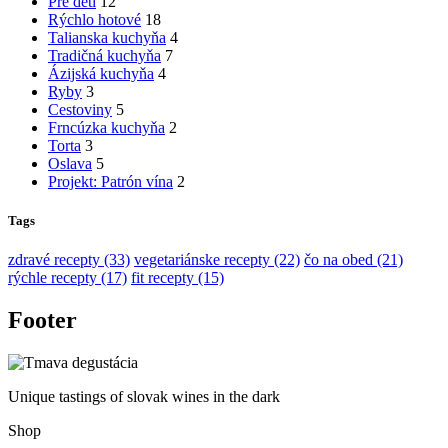
Pre deti
12
Rýchlo hotové
18
Talianska kuchyňa
4
Tradičná kuchyňa
7
Ázijská kuchyňa
4
Ryby
3
Cestoviny
5
Frncúzka kuchyňa
2
Torta
3
Oslava
5
Projekt: Patrón vína
2
Tags
zdravé recepty (33)
vegetariánske recepty (22)
čo na obed (21)
rýchle recepty (17)
fit recepty (15)
Footer
Unique tastings of slovak wines in the dark
Shop