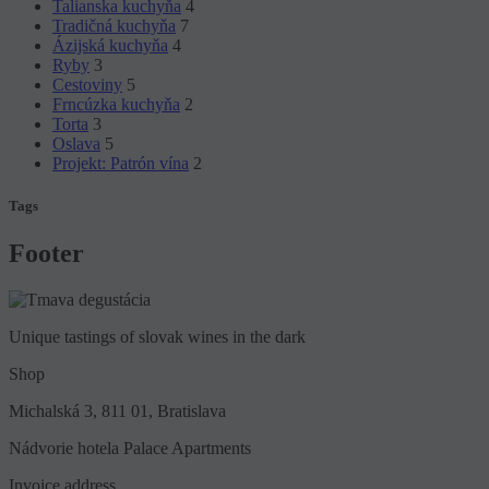
Talianska kuchyňa
4
Tradičná kuchyňa
7
Ázijská kuchyňa
4
Ryby
3
Cestoviny
5
Frncúzka kuchyňa
2
Torta
3
Oslava
5
Projekt: Patrón vína
2
Tags
Footer
Unique tastings of slovak wines in the dark
Shop
Michalská 3, 811 01, Bratislava
Nádvorie hotela Palace Apartments
Invoice address