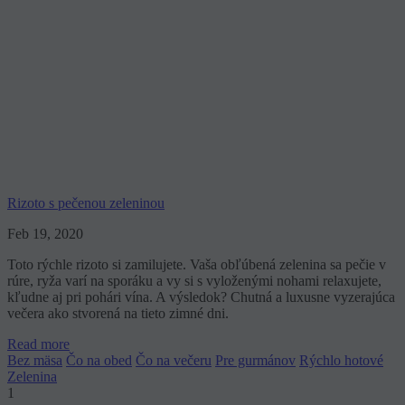
Rizoto s pečenou zeleninou
Feb 19, 2020
Toto rýchle rizoto si zamilujete. Vaša obľúbená zelenina sa pečie v
rúre, ryža varí na sporáku a vy si s vyloženými nohami relaxujete,
kľudne aj pri pohári vína. A výsledok? Chutná a luxusne vyzerajúca
večera ako stvorená na tieto zimné dni.
Read more
Bez mäsa
Čo na obed
Čo na večeru
Pre gurmánov
Rýchlo hotové
Zelenina
1