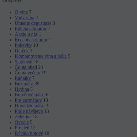
Categories
O víne
7
Vady vína
2
Umenie degustácie
3
Etiketa a bontón
2
Akcie u nás
1
Recepty s vínom
21
Polievky
10
Darček
1
Kombinovanie vína a jedla
5
Sladkosti
18
Čo na obed
24
Čo na večeru
19
Raňajky
7
Bez mäsa
39
Hydina
5
Bravčové mäso
6
Pre gurmánov
13
Hovädzie mäso
3
Príde návšteva
13
Zelenina
18
Ovocie
5
Pre deti
12
Rýchlo hotové
18