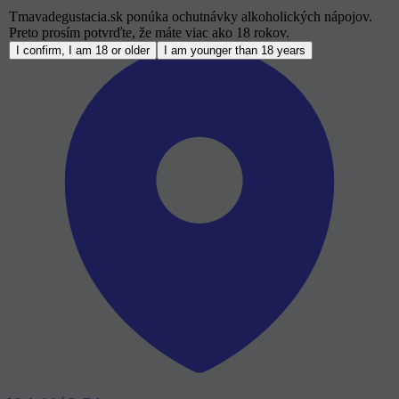
Tmavadegustacia.sk ponúka ochutnávky alkoholických nápojov.
Preto prosím potvrďte, že máte viac ako 18 rokov.
I confirm, I am 18 or older
I am younger than 18 years