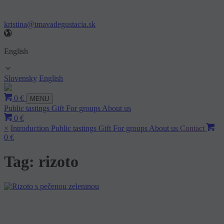
kristina@tmavadegustacia.sk
English
Slovensky
English
0 €
MENU
Public tastings
Gift
For groups
About us
0 €
×
Introduction
Public tastings
Gift
For groups
About us
Contact
0 €
Tag: rizoto