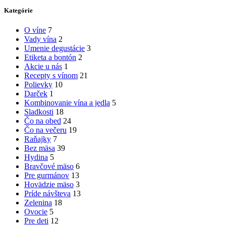
Kategórie
O víne
7
Vady vína
2
Umenie degustácie
3
Etiketa a bontón
2
Akcie u nás
1
Recepty s vínom
21
Polievky
10
Darček
1
Kombinovanie vína a jedla
5
Sladkosti
18
Čo na obed
24
Čo na večeru
19
Raňajky
7
Bez mäsa
39
Hydina
5
Bravčové mäso
6
Pre gurmánov
13
Hovädzie mäso
3
Príde návšteva
13
Zelenina
18
Ovocie
5
Pre deti
12