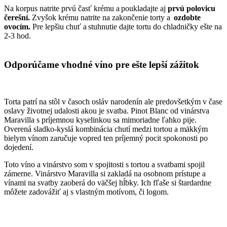
Na korpus natrite prvú časť krému a poukladajte aj
prvú polovicu
čerešní.
Zvyšok krému natrite na zakončenie torty a
ozdobte
ovocím.
Pre lepšiu chuť a stuhnutie dajte tortu do chladničky ešte na
2-3 hod.
Odporúčame vhodné víno pre ešte lepší zážitok
Torta patrí na stôl v časoch osláv narodenín ale predovšetkým v čase
oslavy životnej udalosti akou je svatba. Pinot Blanc od vinárstva
Maravilla s príjemnou kyselinkou sa mimoriadne ľahko pije.
Overená sladko-kyslá kombinácia chutí medzi tortou a mäkkým
bielym vínom zaručuje vopred ten príjemný pocit spokonosti po
dojedení.
Toto víno a vinárstvo som v spojitosti s tortou a svatbami spojil
zámerne. Vinárstvo Maravilla si zakladá na osobnom prístupe a
vínami na svatby zaoberá do väčšej hĺbky. Ich fľaše si štardardne
môžete zadovážiť aj s vlastným motívom, či logom.