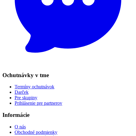
Ochutnávky v tme
Termíny ochutnávok
Darček
Pre skupiny
Prihlásenie pre partnerov
Informácie
O nás
Obchodné podmienky