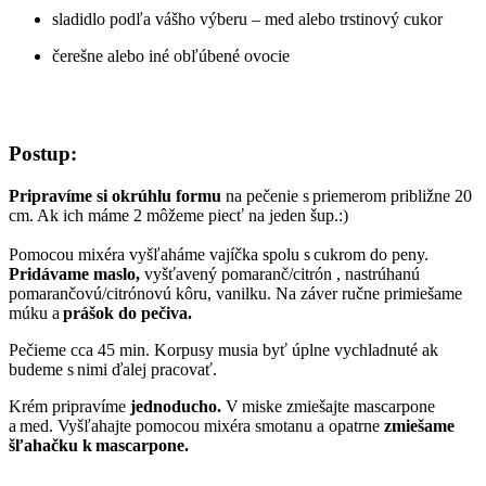
sladidlo podľa vášho výberu – med alebo trstinový cukor
čerešne alebo iné obľúbené ovocie
Postup:
Pripravíme si okrúhlu formu
na pečenie s priemerom približne 20
cm. Ak ich máme 2 môžeme piecť na jeden šup.:)
Pomocou mixéra vyšľaháme vajíčka spolu s cukrom do peny.
Pridávame maslo,
vyšťavený pomaranč/citrón , nastrúhanú
pomarančovú/citrónovú kôru, vanilku. Na záver ručne primiešame
múku a
prášok do pečiva.
Pečieme cca 45 min. Korpusy musia byť úplne vychladnuté ak
budeme s nimi ďalej pracovať.
Krém pripravíme
jednoducho.
V miske zmiešajte mascarpone
a med. Vyšľahajte pomocou mixéra smotanu a opatrne
zmiešame
šľahačku k mascarpone.