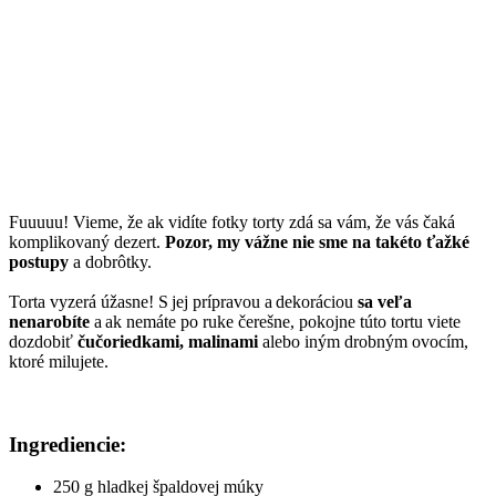
Fuuuuu! Vieme, že ak vidíte fotky torty zdá sa vám, že vás čaká
komplikovaný dezert.
Pozor, my vážne nie sme na takéto ťažké
postupy
a dobrôtky.
Torta vyzerá úžasne! S jej prípravou a dekoráciou
sa veľa
nenarobíte
a ak nemáte po ruke čerešne, pokojne túto tortu viete
dozdobiť
čučoriedkami, malinami
alebo iným drobným ovocím,
ktoré milujete.
Ingrediencie:
250 g hladkej špaldovej múky