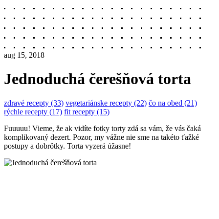
aug 15, 2018
Jednoduchá čerešňová torta
zdravé recepty (33)
vegetariánske recepty (22)
čo na obed (21)
rýchle recepty (17)
fit recepty (15)
Fuuuuu! Vieme, že ak vidíte fotky torty zdá sa vám, že vás čaká
komplikovaný dezert. Pozor, my vážne nie sme na takéto ťažké
postupy a dobrôtky. Torta vyzerá úžasne!