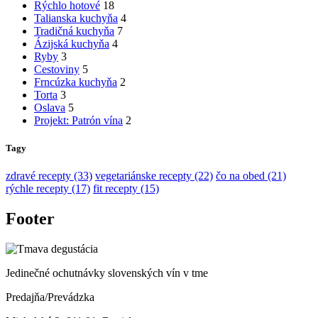
Rýchlo hotové
18
Talianska kuchyňa
4
Tradičná kuchyňa
7
Ázijská kuchyňa
4
Ryby
3
Cestoviny
5
Frncúzka kuchyňa
2
Torta
3
Oslava
5
Projekt: Patrón vína
2
Tagy
zdravé recepty (33)
vegetariánske recepty (22)
čo na obed (21)
rýchle recepty (17)
fit recepty (15)
Footer
Jedinečné ochutnávky slovenských vín v tme
Predajňa/Prevádzka