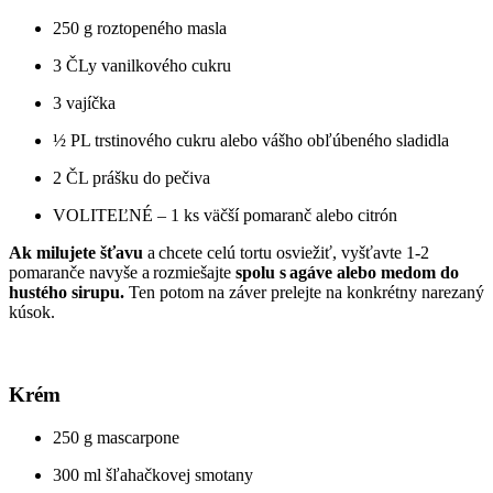
250 g roztopeného masla
3 ČLy vanilkového cukru
3 vajíčka
½ PL trstinového cukru alebo vášho obľúbeného sladidla
2 ČL prášku do pečiva
VOLITEĽNÉ – 1 ks väčší pomaranč alebo citrón
Ak milujete šťavu
a chcete celú tortu osviežiť, vyšťavte 1-2
pomaranče navyše a rozmiešajte
spolu s agáve alebo medom do
hustého sirupu.
Ten potom na záver prelejte na konkrétny narezaný
kúsok.
Krém
250 g mascarpone
300 ml šľahačkovej smotany