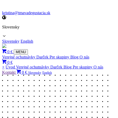
kristina@tmavadegustacia.sk
Slovensky
Slovensky
English
0 €
MENU
Verejné ochutnávky
Darček
Pre skupiny
Blog
O nás
0 €
×
Úvod
Verejné ochutnávky
Darček
Blog
Pre skupiny
O nás
Kontakt
0 €
Slovensky
English