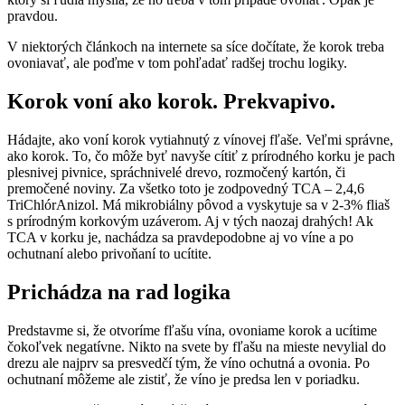
pravdou.
V niektorých článkoch na internete sa síce dočítate, že korok treba
ovoniavať, ale poďme v tom pohľadať radšej trochu logiky.
Korok voní ako korok. Prekvapivo.
Hádajte, ako voní korok vytiahnutý z vínovej fľaše. Veľmi správne,
ako korok. To, čo môže byť navyše cítiť z prírodného korku je pach
plesnivej pivnice, spráchnivelé drevo, rozmočený kartón, či
premočené noviny. Za všetko toto je zodpovedný TCA – 2,4,6
TriChlórAnizol. Má mikrobiálny pôvod a vyskytuje sa v 2-3% fliaš
s prírodným korkovým uzáverom. Aj v tých naozaj drahých! Ak
TCA v korku je, nachádza sa pravdepodobne aj vo víne a po
ochutnaní alebo privoňaní to ucítite.
Prichádza na rad logika
Predstavme si, že otvoríme fľašu vína, ovoniame korok a ucítime
čokoľvek negatívne. Nikto na svete by fľašu na mieste nevylial do
drezu ale najprv sa presvedčí tým, že víno ochutná a ovonia. Po
ochutnaní môžeme ale zistiť, že víno je predsa len v poriadku.