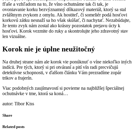
fľaše a vzhľadom na to, že víno ochutnáme tak či tak, je
ovoniavanie korku bezvýznamný dôkazový materiál, ktorý sa stal
zvláštnym zvykom z omylu. Ak hostiteľ, či someliér podá hosťovi
korkovú zátku nesnaží sa ho však skúšať, či nachytať. Nezabúdajte,
že tento zvyk nám zostal ako krásny pozostatok prejavu úcty k
hosťovi. Korok vezmite do ruky a skontrolujte jeho zdravotný stav
len vizuálne.
Korok nie je úplne neužitočný
Na druhej strane nám ale korok vie ponúknuť o víne niekoľko iných
indícii. Pre tých, ktorý si pri otváraní a pití vín radi precvičujú
detektívne schopnosti, v ďalšom článku Vám prezradíme zopár
trikov a frajerín.
Viac podobných zaujímavostí si povieme na najbližšej špeciálnej
ochutnávke v tme, ktorá sa koná…
autor: Tibor Kiss
Share
Related posts