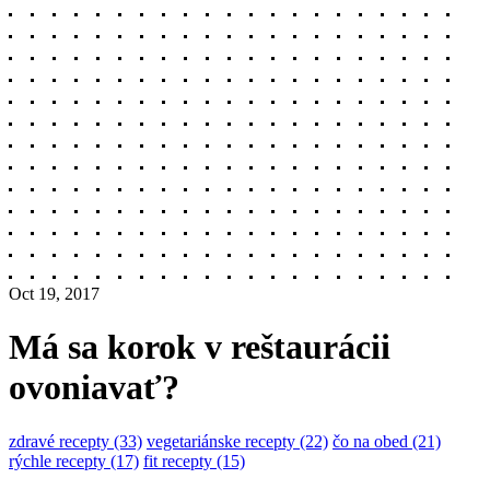
Oct 19, 2017
Má sa korok v reštaurácii
ovoniavať?
zdravé recepty (33)
vegetariánske recepty (22)
čo na obed (21)
rýchle recepty (17)
fit recepty (15)