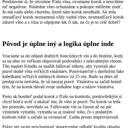
Predstavme si, že otvoríme fľašu vína, ovoniame korok a neucítime
nič negatívne. Následne víno ochutnáme a pokojne môžeme zistiť,
že má vadu alebo chorobu, ktorú nám korok neodhalil. Ak teda
smradľavý korok neznamená vždy vadné víno, nesmradľavý korok
zdravé víno a z vína si odpijeme tak či tak, na čo je to celé dobré?
Pôvod je úplne iný a logika úplne inde
Vraciame sa do oblastí drahých francúzkych vín a do histórie, kedy
sa na trhu vo veľkom objavovali podvodníci s nekvalitným vínom.
Títo majstri švindlu sa snažili falšovať etikety, aby vyzerali ako
pravé drahé vína veľkých vinárstiev. Porovnateľné s dnešnými fake
kabelkami veľkých módnych domov za 25 eur. Ibaže sa dnes už
predajcovia netvária, že sú naozaj pravé. Vinárstva sa začali brániť
tým, že na korok dávali svoje unikátne logo a názov vinárstva.
Preto ak hostiteľ podal korok z fľaše na kontrolu, predovšetkým si
chcel hosťa uctiť a ukázať mu, že víno je pravé. Na korok sa teda
len pozeralo, nevoňalo sa. Falšovanie vín sa časom až na pár
výnimiek vytratilo, vytratila sa aj znalosť toho, čo s podaným
korkom robiť a začalo sa ovoniavať. Ľudia prosto improvizovali.
Práve pre svoju neschopnosť stopercentne odhaliť kvalitu obsahu