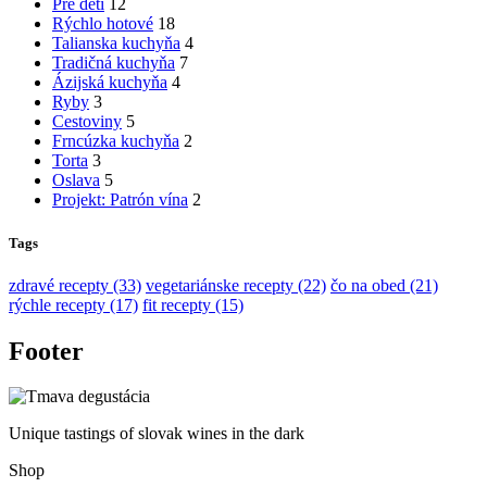
Pre deti
12
Rýchlo hotové
18
Talianska kuchyňa
4
Tradičná kuchyňa
7
Ázijská kuchyňa
4
Ryby
3
Cestoviny
5
Frncúzka kuchyňa
2
Torta
3
Oslava
5
Projekt: Patrón vína
2
Tags
zdravé recepty (33)
vegetariánske recepty (22)
čo na obed (21)
rýchle recepty (17)
fit recepty (15)
Footer
Unique tastings of slovak wines in the dark
Shop