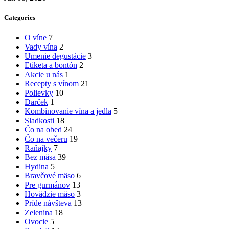
Categories
O víne
7
Vady vína
2
Umenie degustácie
3
Etiketa a bontón
2
Akcie u nás
1
Recepty s vínom
21
Polievky
10
Darček
1
Kombinovanie vína a jedla
5
Sladkosti
18
Čo na obed
24
Čo na večeru
19
Raňajky
7
Bez mäsa
39
Hydina
5
Bravčové mäso
6
Pre gurmánov
13
Hovädzie mäso
3
Príde návšteva
13
Zelenina
18
Ovocie
5